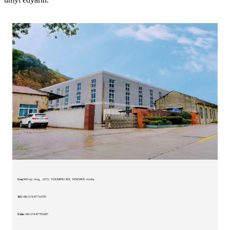
Goş:
903-nji otag, .2272, YUEMING RD, YINZHOU etraby
Tel:
+86-574-87714795
Faks:
+86-574-87701687