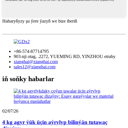
Habaryňyzy şu ýere ýazyň we bize iberiň
+86-574-87714795
903-nji otag, .2272, YUEMING RD, YINZHOU etraby
xianghai@xianghai.com
sales12@xianghai.com
iň soňky habarlar
02/07/26
4 kg agyr ýük üçin aýrylyp bilinýän tutawaç