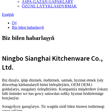
AŞPA-GAZAN GAPAKLARY
ÖZÜNE LAÝYKLAŞDYRMAK
English
Öý
Biz bilen habarlaşyň
Biz bilen habarlaşyň
Ningbo Sianghai Kitchenware Co.,
Ltd.
Biz dizaýn, işläp düzmek, öndürmek, satmak, hyzmat etmek ýaly
döwrebap kärhanalaryň birini birleşdirýäris, OEM OEM-i
goldaýarys, nusgalary özleşdirýäris. Kompaniýa müşderilere ýokary
hilli önümler we has gowy satuwdan soňky hyzmat hödürlemäge
borçlanýar.
Soragyňyzy garaşýaryn. Tiz wagtda siziň bilen biznesi ösdürmegi
umyt edýärin.