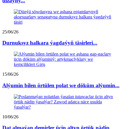
dizaýny...
25/06/26
Durnuksyz halkara ýagdaýyň täsirleri...
15/06/26
Alýumin bilen örtülen polat we döküm alýumin...
10/06/26
Dat almaýan demirler üçin altyn örtük nädip