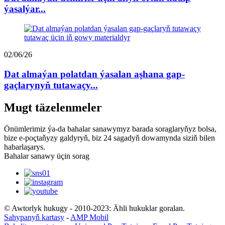
ýasalýar...
02/06/26
Dat almaýan polatdan ýasalan aşhana gap-
gaçlarynyň tutawaçy...
Mugt täzelenmeler
Önümlerimiz ýa-da bahalar sanawymyz barada soraglaryňyz bolsa,
bize e-poçtaňyzy galdyryň, biz 24 sagadyň dowamynda siziň bilen
habarlaşarys.
Bahalar sanawy üçin sorag
© Awtorlyk hukugy - 2010-2023: Ähli hukuklar goralan.
Sahypanyň kartasy
-
AMP Mobil