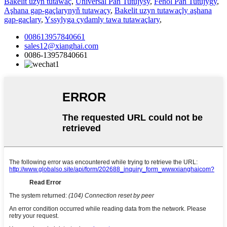
Bakelit uzyn tutawaç
,
Universal Pan Tutujysy
,
Fenol Pan Tutujygy
,
Aşhana gap-gaçlarynyň tutawaçy
,
Bakelit uzyn tutawaçly aşhana
gap-gaçlary
,
Yssylyga çydamly tawa tutawaçlary
,
008613957840661
sales12@xianghai.com
0086-13957840661