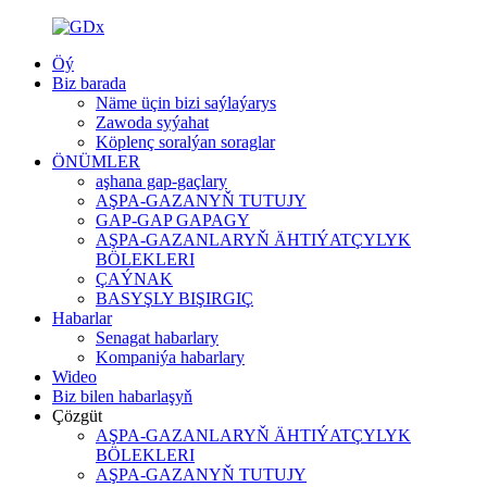
Öý
Biz barada
Näme üçin bizi saýlaýarys
Zawoda syýahat
Köplenç soralýan soraglar
ÖNÜMLER
aşhana gap-gaçlary
AŞPA-GAZANYŇ TUTUJY
GAP-GAP GAPAGY
AŞPA-GAZANLARYŇ ÄHTIÝATÇYLYK
BÖLEKLERI
ÇAÝNAK
BASYŞLY BIŞIRGIÇ
Habarlar
Senagat habarlary
Kompaniýa habarlary
Wideo
Biz bilen habarlaşyň
Çözgüt
AŞPA-GAZANLARYŇ ÄHTIÝATÇYLYK
BÖLEKLERI
AŞPA-GAZANYŇ TUTUJY