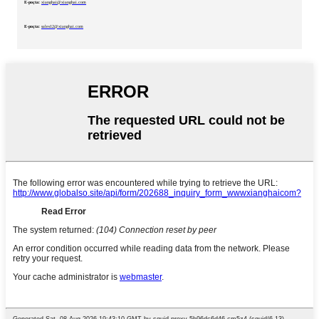
E-poçta:
xianghai@xianghai.com
E-poçta:
sales12@xianghai.com